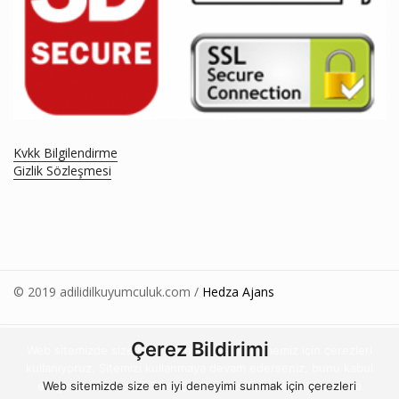
Kvkk Bilgilendirme
Gizlik Sözleşmesi
© 2019 adilidilkuyumculuk.com /
Hedza Ajans
Çerez Bildirimi
Web sitemizde size en iyi deneyimi sunabilmemiz için çerezleri
kullanıyoruz. Sitemizi kullanmaya devam ederseniz, bunu kabul
ettiğinizi varsayarız. Sözleşmemizi sayfanın en alt kısmında
Web sitemizde size en iyi deneyimi sunmak için çerezleri