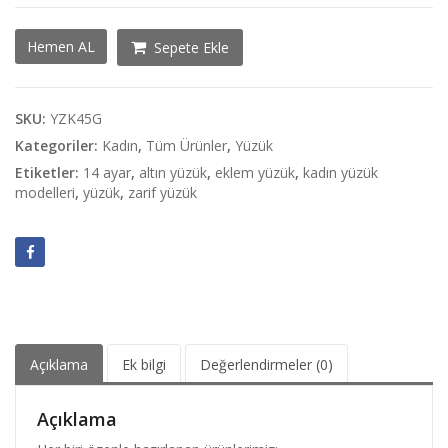
Minimal
Hemen AL
Sepete Ekle
At
Yüzük
adet
SKU:
YZK45G
Kategoriler:
Kadın
,
Tüm Ürünler
,
Yüzük
Etiketler:
14 ayar
,
altın yüzük
,
eklem yüzük
,
kadın yüzük
modelleri
,
yüzük
,
zarif yüzük
Açıklama
Ek bilgi
Değerlendirmeler (0)
Açıklama