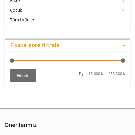
Erkek
Çocuk
Tüm Ürünler
Fiyata göre filtrele
En
En
Fiyat:
15,000 ₺
—
253,300 ₺
Filtrele
düşü
yüks
fiyat
fiyat
Önerilerimiz