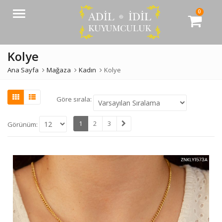
0
Menü
Kolye
Ana Sayfa
Mağaza
Kadın
Kolye
Göre sırala:
1
2
3
Görünüm: