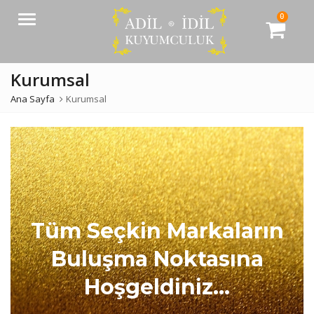
0
Menü
Kurumsal
Ana Sayfa
Kurumsal
Tüm Seçkin Markaların
Buluşma Noktasına
Hoşgeldiniz...