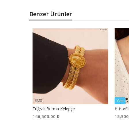
Benzer Ürünler
Yeni
pçe
Tuğralı Burma Kelepçe
H Harfl
146,500.00
₺
15,300