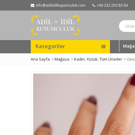
info@adilidilkuyumculuk.com
+90 232 250 83 84
Kategoriler
Mağa
Ana Sayfa
Mağaza
Kadın
,
Yüzük
,
Tüm Ürünler
Geom