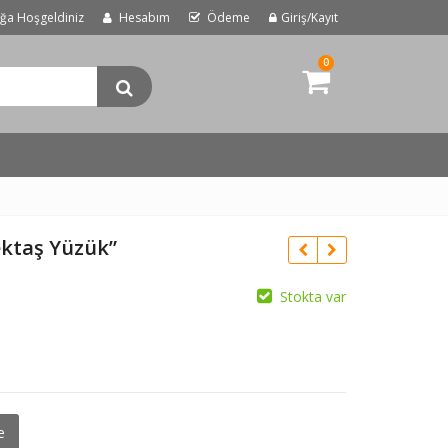
uğa Hoşgeldiniz
Hesabım
Ödeme
Giriş/Kayıt
0
ektaş Yüzük”
Stokta var
e