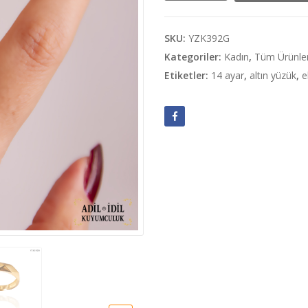
Tektaş
Yüzük”
adet
SKU:
YZK392G
Kategoriler:
Kadın
,
Tüm Ürünle
Etiketler:
14 ayar
,
altın yüzük
,
e