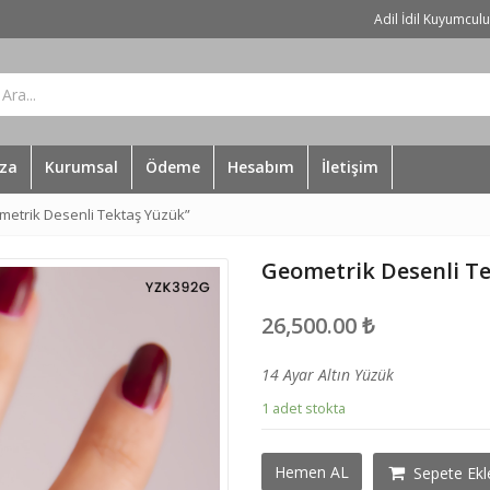
Adil İdil Kuyumcul
za
Kurumsal
Ödeme
Hesabım
İletişim
etrik Desenli Tektaş Yüzük”
Geometrik Desenli T
26,500.00
₺
14 Ayar Altın Yüzük
1 adet stokta
Geometrik
Hemen AL
Sepete Ekl
Desenli