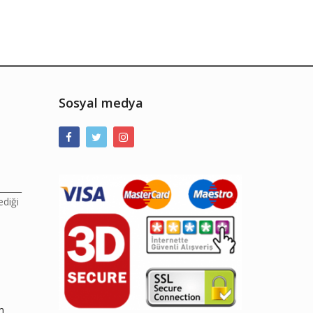
Sosyal medya
______
ediği
m