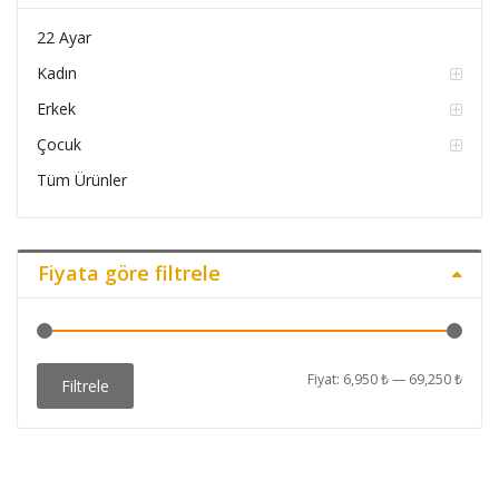
22 Ayar
Kadın
Erkek
Çocuk
Tüm Ürünler
Fiyata göre filtrele
En
En
Fiyat:
6,950 ₺
—
69,250 ₺
Filtrele
düşü
yüks
fiyat
fiyat