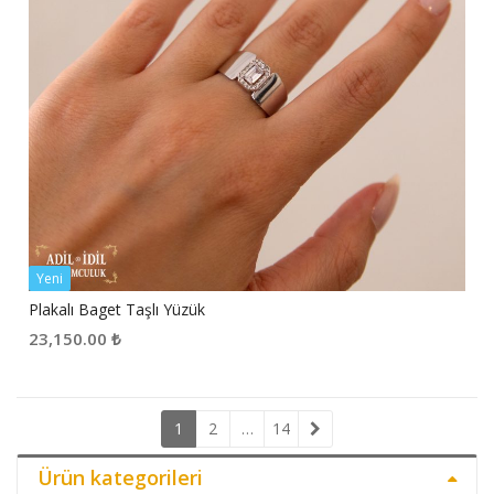
Yeni
Plakalı Baget Taşlı Yüzük
23,150.00
₺
1
2
…
14
Ürün kategorileri