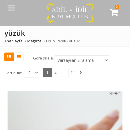
0
Menü
yüzük
Ana Sayfa
Mağaza
Ürün Etiketi -
yüzük
Göre sırala:
1
2
…
14
Görünüm: