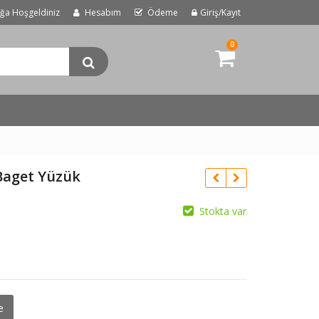
uğa Hoşgeldiniz
Hesabım
Ödeme
Giriş/Kayıt
0
Baget Yüzük
Stokta var
e