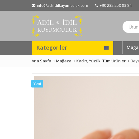
info@adilidilkuyumculuk.com
+90 232 250 83 84
Kategoriler
Mağa
Ana Sayfa
Mağaza
Kadın
,
Yüzük
,
Tüm Ürünler
Beya
Yeni