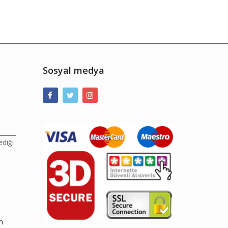
Sosyal medya
______
ediği
m