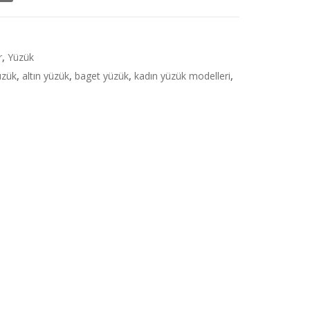
r
,
Yüzük
üzük
,
altın yüzük
,
baget yüzük
,
kadın yüzük modelleri
,