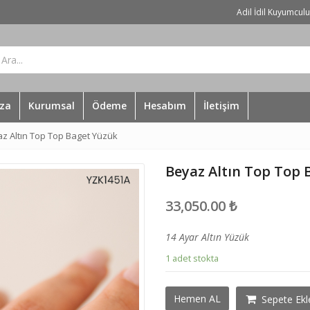
Adil İdil Kuyumcul
za
Kurumsal
Ödeme
Hesabım
İletişim
z Altın Top Top Baget Yüzük
Beyaz Altın Top Top 
33,050.00
₺
14 Ayar Altın Yüzük
1 adet stokta
Beyaz
Hemen AL
Sepete Ekl
Altın