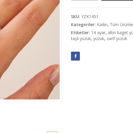
Top
Top
Baget
SKU:
YZK1451
Yüzük
Kategoriler:
Kadın
,
Tüm Ürünle
adet
Etiketler:
14 ayar
,
altın baget y
taşlı yüzük
,
yüzük
,
zarif yüzük