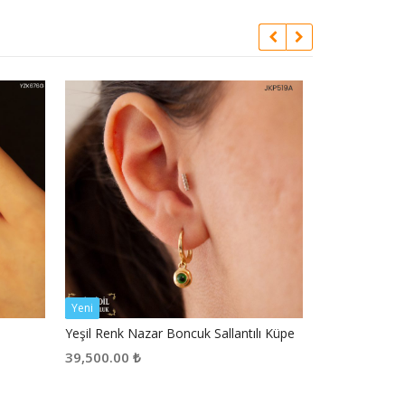
Yeni
Yeşil Renk Nazar Boncuk Sallantılı Küpe
14 Ayar Altın
39,500.00
₺
26,350.00
₺