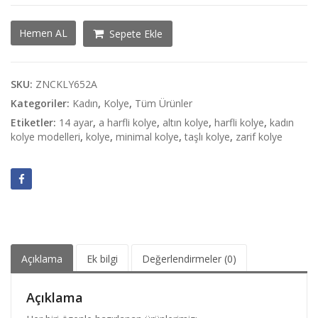
A
Hemen AL
Sepete Ekle
Harfli
Minimal
14
Ayar
SKU:
ZNCKLY652A
Altın
Kategoriler:
Kadın
,
Kolye
,
Tüm Ürünler
Kolye
Etiketler:
14 ayar
,
a harfli kolye
,
altın kolye
,
harfli kolye
,
kadın
adet
kolye modelleri
,
kolye
,
minimal kolye
,
taşlı kolye
,
zarif kolye
Açıklama
Ek bilgi
Değerlendirmeler (0)
Açıklama