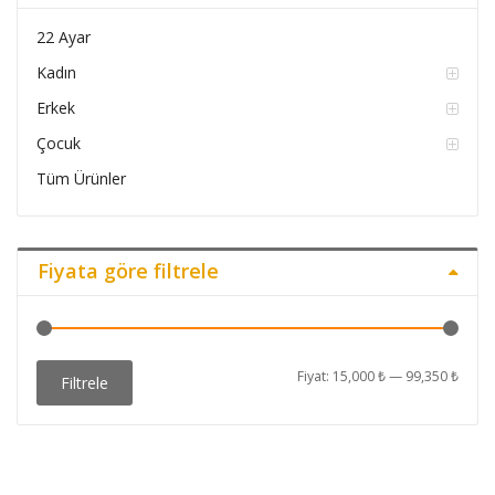
22 Ayar
Kadın
Erkek
Çocuk
Tüm Ürünler
Fiyata göre filtrele
En
En
Fiyat:
15,000 ₺
—
99,350 ₺
Filtrele
düşü
yüks
fiyat
fiyat