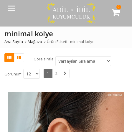
0
Menü
minimal kolye
Ana Sayfa
Mağaza
Ürün Etiketi -
minimal kolye
Göre sırala:
1
2
Görünüm: