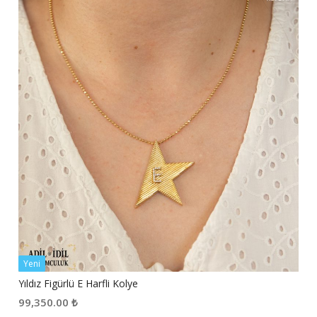
Yeni
Yıldız Figürlü E Harfli Kolye
99,350.00
₺