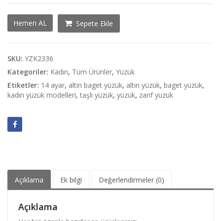
Beyaz
Hemen AL
Sepete Ekle
Altın
Baget
Yüzük
adet
SKU:
YZK2336
Kategoriler:
Kadın
,
Tüm Ürünler
,
Yüzük
Etiketler:
14 ayar
,
altın baget yüzük
,
altın yüzük
,
baget yüzük
,
kadın yüzük modelleri
,
taşlı yüzük
,
yüzük
,
zarif yüzük
Açıklama
Ek bilgi
Değerlendirmeler (0)
Açıklama