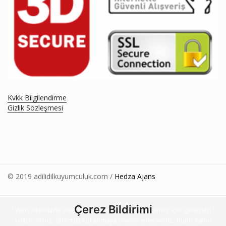
Kvkk Bilgilendirme
Gizlik Sözleşmesi
© 2019 adilidilkuyumculuk.com /
Hedza Ajans
Çerez Bildirimi
Web sitemizde size en iyi deneyimi sunabilmemiz için çerezleri
kullanıyoruz. Sitemizi kullanmaya devam ederseniz, bunu kabul