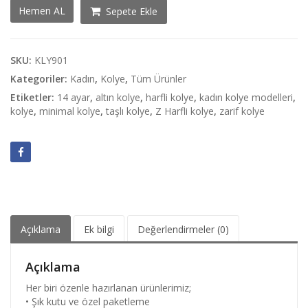
Z
Hemen AL
Sepete Ekle
Harfli
Minimal
14
Ayar
SKU:
KLY901
Altın
Kategoriler:
Kadın
,
Kolye
,
Tüm Ürünler
Kolye
Etiketler:
14 ayar
,
altın kolye
,
harfli kolye
,
kadın kolye modelleri
,
adet
kolye
,
minimal kolye
,
taşlı kolye
,
Z Harfli kolye
,
zarif kolye
Açıklama
Ek bilgi
Değerlendirmeler (0)
Açıklama
Her biri özenle hazırlanan ürünlerimiz;
• Şık kutu ve özel paketleme