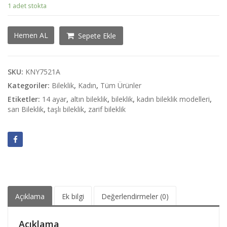
1 adet stokta
14
Hemen AL
Sepete Ekle
Ayar
Altın
Altıgen
Desenli
SKU:
KNY7521A
Bileklik
Kategoriler:
Bileklik
,
Kadın
,
Tüm Ürünler
adet
Etiketler:
14 ayar
,
altın bileklik
,
bileklik
,
kadın bileklik modelleri
,
sarı Bileklik
,
taşlı bileklik
,
zarif bileklik
Açıklama
Ek bilgi
Değerlendirmeler (0)
Açıklama