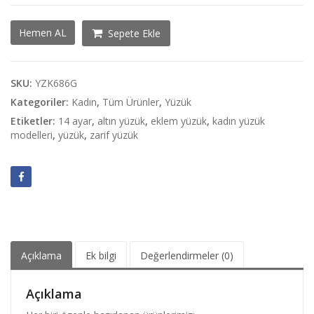
Zincir
Hemen AL
Sepete Ekle
Desenli
Altın
Yüzük
adet
SKU:
YZK686G
Kategoriler:
Kadın
,
Tüm Ürünler
,
Yüzük
Etiketler:
14 ayar
,
altın yüzük
,
eklem yüzük
,
kadın yüzük
modelleri
,
yüzük
,
zarif yüzük
Açıklama
Ek bilgi
Değerlendirmeler (0)
Açıklama