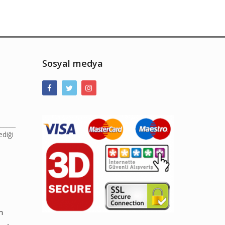
Sosyal medya
______
ediği
m