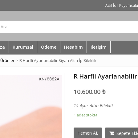
Adil İdil Kuyumcul
za
Kurumsal
Ödeme
Hesabım
İletişim
Ürünler
R Harfli Ayarlanabilir Siyah Altın İp Bileklik
R Harfli Ayarlanabilir 
10,600.00
₺
14 Ayar Altın Bileklik
1 adet stokta
R
Hemen AL
Sepete Ekl
Harfli