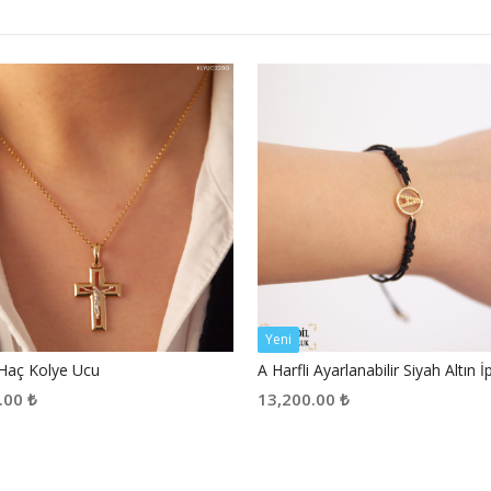
Yeni
 Haç Kolye Ucu
A Harfli Ayarlanabilir Siyah Altın İp
.00
₺
13,200.00
₺