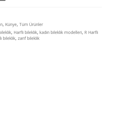
ın
,
Künye
,
Tüm Ürünler
bileklik
,
Harfli bileklik
,
kadın bileklik modelleri
,
R Harfli
lı bileklik
,
zarif bileklik