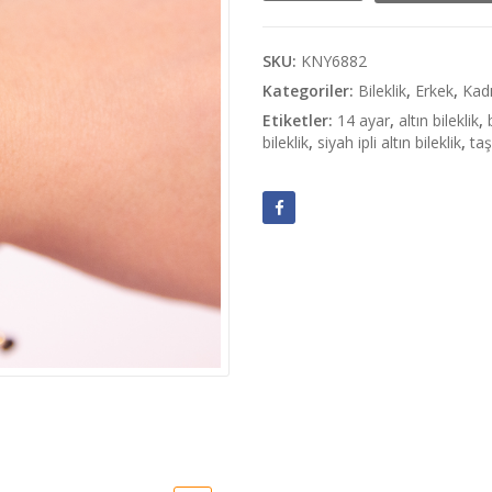
Ayarlanabilir
Siyah
Altın
SKU:
KNY6882
İp
Kategoriler:
Bileklik
,
Erkek
,
Kad
Bileklik
Etiketler:
14 ayar
,
altın bileklik
,
adet
bileklik
,
siyah ipli altın bileklik
,
taş