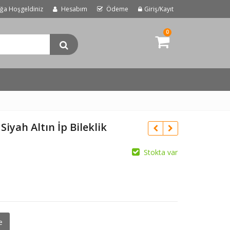
uğa Hoşgeldiniz
Hesabım
Ödeme
Giriş/Kayıt
0
Siyah Altın İp Bileklik
Stokta var
e