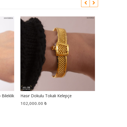
 Bileklik
Hasır Dokulu Tokalı Kelepçe
14 Ayar Altın
102,000.00
₺
26,350.00
₺