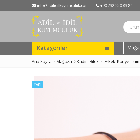
info@adilidilkuyumculuk.com
+90 232 250 83 84
Kategoriler
Mağa
Ana Sayfa
Mağaza
Kadın
,
Bileklik
,
Erkek
,
Künye
,
Tüm 
Yeni