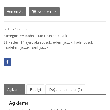
Baget
Hemen AL
Sepete Ekle
Taşlı
Tasarım
Yüzük
adet
SKU:
YZK269G
Kategoriler:
Kadın
,
Tüm Ürünler
,
Yüzük
Etiketler:
14 ayar
,
altın yüzük
,
eklem yüzük
,
kadın yüzük
modelleri
,
yüzük
,
zarif yüzük
Açıklama
Ek bilgi
Değerlendirmeler (0)
Açıklama