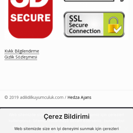
Kvkk Bilgilendirme
Gizlik Sözleşmesi
© 2019 adilidilkuyumculuk.com /
Hedza Ajans
Web sitemizde size en iyi deneyimi sunabilmemiz için çerezleri
Çerez Bildirimi
kullanıyoruz. Sitemizi kullanmaya devam ederseniz, bunu kabul
ettiğinizi varsayarız. Sözleşmemizi sayfanın en alt kısmında
Web sitemizde size en iyi deneyimi sunmak için çerezleri
bulabilirsiniz.