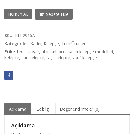
Trabzon
Hemen AL
Sepete Ekle
Hasır
Kelepçe
adet
SKU:
KLP2915A
Kategoriler:
Kadın
,
Kelepçe
,
Tüm Ürünler
Etiketler:
14 ayar
,
altın kelepçe
,
kadın kelepçe modelleri
,
kelepçe
,
sarı kelepçe
,
taşlı kelepçe
,
zarif kelepçe
Açıklama
Ek bilgi
Değerlendirmeler (0)
Açıklama