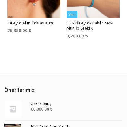
Yeni
14 Ayar Altın Tektaş Küpe
C Harfli Ayarlanabilir Mavi
Altın İp Bileklik
26,350.00
₺
9,200.00
₺
Önerilerimiz
özel sipariş
68,000.00
₺
Mini Opal Altın Yüzük