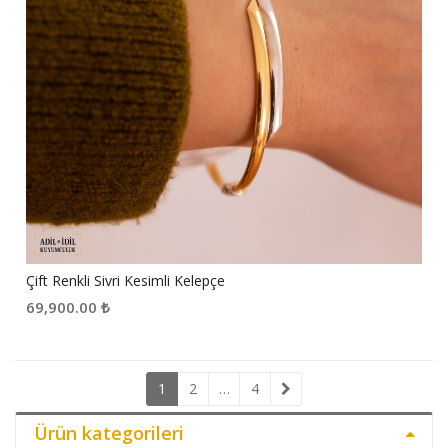
Çift Renkli Sivri Kesimli Kelepçe
69,900.00
₺
1
2
…
4
Ürün kategorileri