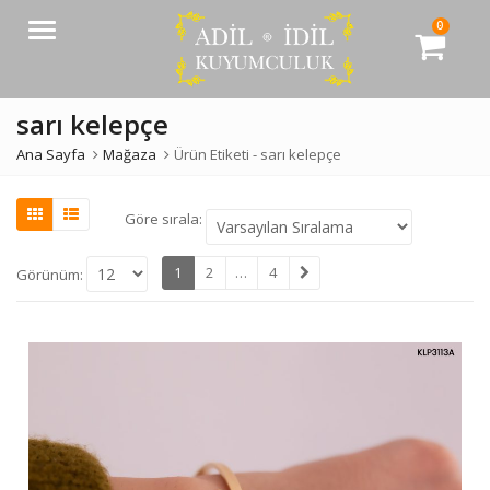
0
Menü
sarı kelepçe
Ana Sayfa
Mağaza
Ürün Etiketi -
sarı kelepçe
Göre sırala:
1
2
…
4
Görünüm: