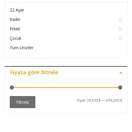
22 Ayar
Kadın
Erkek
Çocuk
Tüm Ürünler
Fiyata göre filtrele
En
En
Fiyat:
39,500 ₺
—
679,250 ₺
Filtrele
düşü
yüks
fiyat
fiyat