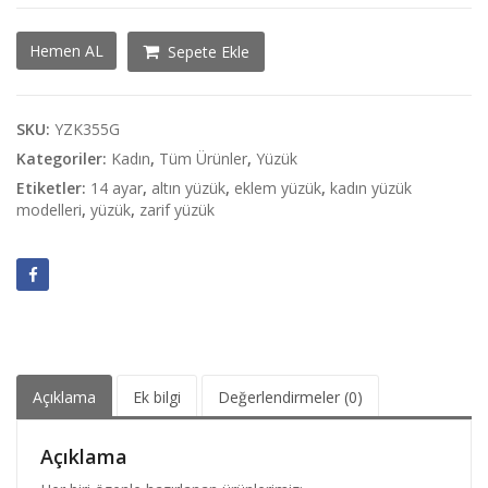
Tam
Hemen AL
Sepete Ekle
Tur
Taşlı
Eklem
Yüzük
SKU:
YZK355G
adet
Kategoriler:
Kadın
,
Tüm Ürünler
,
Yüzük
Etiketler:
14 ayar
,
altın yüzük
,
eklem yüzük
,
kadın yüzük
modelleri
,
yüzük
,
zarif yüzük
Açıklama
Ek bilgi
Değerlendirmeler (0)
Açıklama