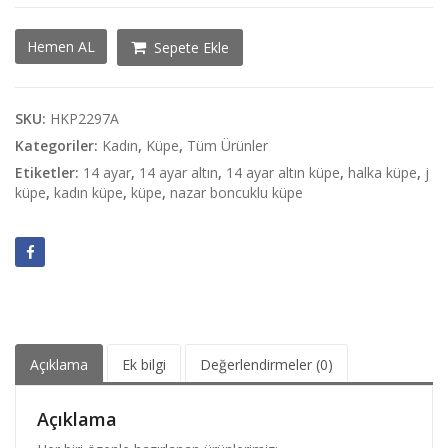
Nazar
Hemen AL
Sepete Ekle
Boncuk
Halka
Küpe
adet
SKU:
HKP2297A
Kategoriler:
Kadın
,
Küpe
,
Tüm Ürünler
Etiketler:
14 ayar
,
14 ayar altın
,
14 ayar altın küpe
,
halka küpe
,
j
küpe
,
kadın küpe
,
küpe
,
nazar boncuklu küpe
Açıklama
Ek bilgi
Değerlendirmeler (0)
Açıklama