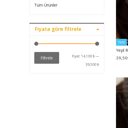
Tüm Ürünler
Fiyata göre filtrele
Yeni
Yeşil 
En
En
Fiyat:
14,100 ₺
—
39,50
Filtrele
düşük
yüksek
39,500 ₺
fiyat
fiyat