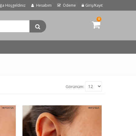
uğa Hoşgeldiniz
Hesabım
Ödeme
Giriş/Kayıt
0
Görünüm: