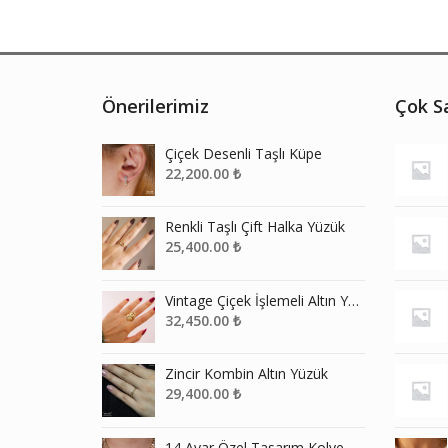
Önerilerimiz
Çok Sa
Çiçek Desenli Taşlı Küpe
22,200.00
₺
Renkli Taşlı Çift Halka Yüzük
25,400.00
₺
Vintage Çiçek İşlemeli Altın Yüzük
32,450.00
₺
Zincir Kombin Altın Yüzük
29,400.00
₺
14 Ayar Özel Tasarım Kolye