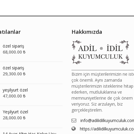
tılanlar
Hakkımızda
özel sipariş
68,000.00
₺
özel sipariş
__________________________________
29,300.00
₺
Bizim için müşterilerimizin ne ist
çok önemli. Aynı zamanda
müşterilerimizin isteklerine hitap
yeşilyurt özel
ederken, mutluluklarına ve
47,000.00
₺
memnuniyetlerine de çok önem
veriyoruz. Siz arzulayın, biz
gerçekleştirelim.
Yeşilyurt özel
28,000.00
₺
info@adilidilkuyumculuk.co
https://adilidilkuyumculuk.c
14 Ayar Altın Haç Kolye Ucu