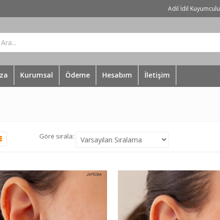
Adil İdil Kuyumcul
za
Kurumsal
Ödeme
Hesabım
İletişim
Göre sırala: