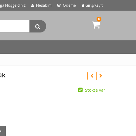
uğa Hoşgeldiniz
Hesabım
Ödeme
Giriş/Kayıt
0
ük
Stokta var
e