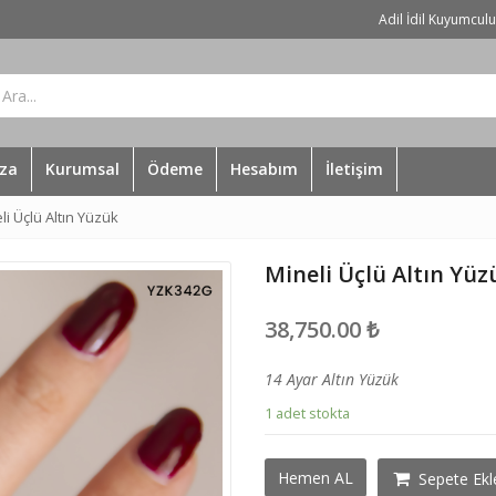
Adil İdil Kuyumcul
za
Kurumsal
Ödeme
Hesabım
İletişim
li Üçlü Altın Yüzük
Mineli Üçlü Altın Yüz
38,750.00
₺
14 Ayar Altın Yüzük
1 adet stokta
Mineli
Hemen AL
Sepete Ekl
Üçlü