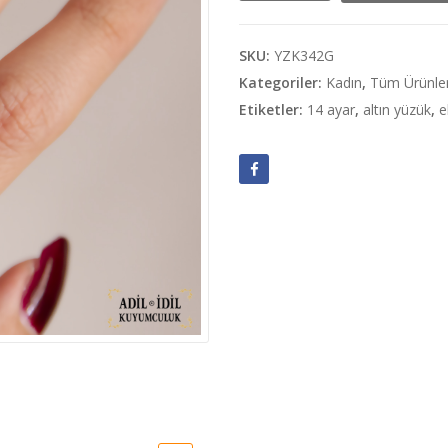
Altın
Yüzük
adet
SKU:
YZK342G
Kategoriler:
Kadın
,
Tüm Ürünle
Etiketler:
14 ayar
,
altın yüzük
,
e