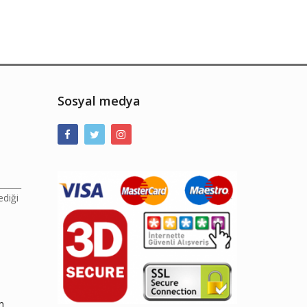
Sosyal medya
______
ediği
m