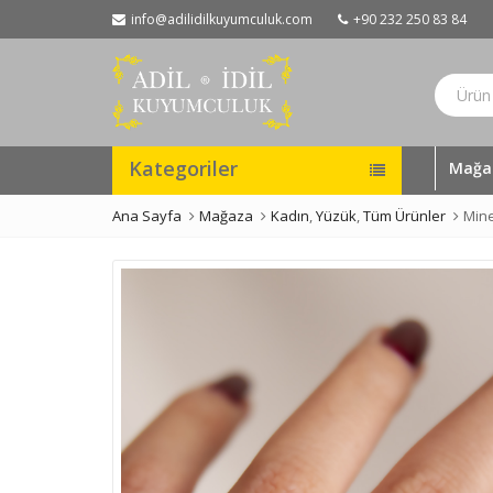
info@adilidilkuyumculuk.com
+90 232 250 83 84
Kategoriler
Mağa
Ana Sayfa
Mağaza
Kadın
,
Yüzük
,
Tüm Ürünler
Mine