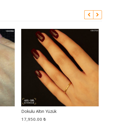
Dokulu Altın Yüzük
14 Ayar Altın Y
17,950.00
₺
67,450.00
₺