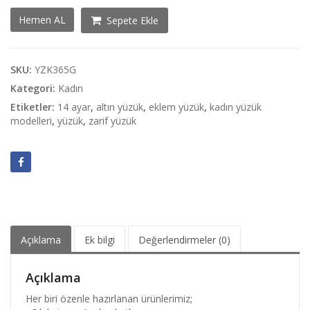
Kare
Hemen AL
Sepete Ekle
Tasarım
Yüzük
adet
SKU:
YZK365G
Kategori:
Kadın
Etiketler:
14 ayar
,
altın yüzük
,
eklem yüzük
,
kadın yüzük
modelleri
,
yüzük
,
zarif yüzük
Açıklama
Ek bilgi
Değerlendirmeler (0)
Açıklama
Her biri özenle hazırlanan ürünlerimiz;