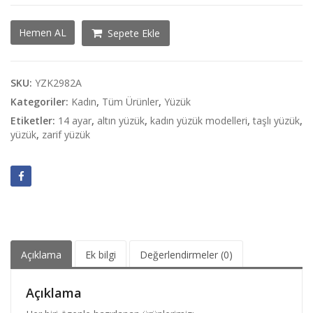
Kare
Hemen AL
Sepete Ekle
Kesim
Yeşil
Taşlı
Yüzük
SKU:
YZK2982A
adet
Kategoriler:
Kadın
,
Tüm Ürünler
,
Yüzük
Etiketler:
14 ayar
,
altın yüzük
,
kadın yüzük modelleri
,
taşlı yüzük
,
yüzük
,
zarif yüzük
Açıklama
Ek bilgi
Değerlendirmeler (0)
Açıklama