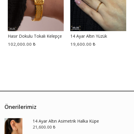
e
Hasır Dokulu Tokalı Kelepçe
14 Ayar Altın Yüzük
102,000.00
₺
19,600.00
₺
Önerilerimiz
14 Ayar Altın Asimetrik Halka Küpe
21,600.00
₺