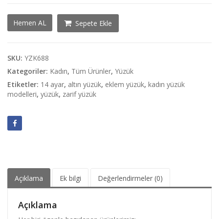
14
Hemen AL
Sepete Ekle
Ayar
Plaka
Kalın
Yüzük
SKU:
YZK688
adet
Kategoriler:
Kadın
,
Tüm Ürünler
,
Yüzük
Etiketler:
14 ayar
,
altın yüzük
,
eklem yüzük
,
kadın yüzük
modelleri
,
yüzük
,
zarif yüzük
Açıklama
Ek bilgi
Değerlendirmeler (0)
Açıklama