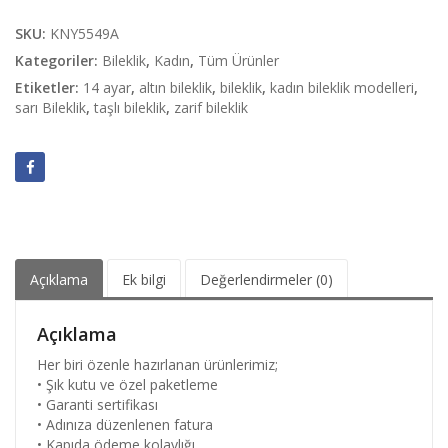
SKU:
KNY5549A
Kategoriler:
Bileklik
,
Kadın
,
Tüm Ürünler
Etiketler:
14 ayar
,
altın bileklik
,
bileklik
,
kadın bileklik modelleri
,
sarı Bileklik
,
taşlı bileklik
,
zarif bileklik
Açıklama
Ek bilgi
Değerlendirmeler (0)
Açıklama
Her biri özenle hazırlanan ürünlerimiz;
• Şık kutu ve özel paketleme
• Garanti sertifikası
• Adınıza düzenlenen fatura
• Kapıda ödeme kolaylığı