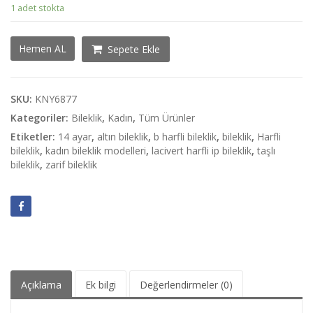
1 adet stokta
B
Hemen AL
Sepete Ekle
Harfli
Ayarlanabilir
Lacivert
Altın
SKU:
KNY6877
İp
Kategoriler:
Bileklik
,
Kadın
,
Tüm Ürünler
Bileklik
Etiketler:
14 ayar
,
altın bileklik
,
b harfli bileklik
,
bileklik
,
Harfli
adet
bileklik
,
kadın bileklik modelleri
,
lacivert harfli ip bileklik
,
taşlı
bileklik
,
zarif bileklik
Açıklama
Ek bilgi
Değerlendirmeler (0)