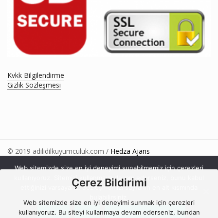
Kvkk Bilgilendirme
Gizlik Sözleşmesi
© 2019 adilidilkuyumculuk.com /
Hedza Ajans
Web sitemizde size en iyi deneyimi sunabilmemiz için çerezleri
kullanıyoruz. Sitemizi kullanmaya devam ederseniz, bunu kabul
Çerez Bildirimi
ettiğinizi varsayarız. Sözleşmemizi sayfanın en alt kısmında
bulabilirsiniz.
Web sitemizde size en iyi deneyimi sunmak için çerezleri
Whatsapp İletişim
Tamam
Hayır
KVKK Aydınlatma Metni
kullanıyoruz. Bu siteyi kullanmaya devam ederseniz, bundan