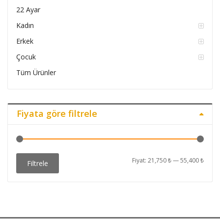
22 Ayar
Kadın
Erkek
Çocuk
Tüm Ürünler
Fiyata göre filtrele
En
En
Fiyat:
21,750 ₺
—
55,400 ₺
Filtrele
düşü
yüks
fiyat
fiyat