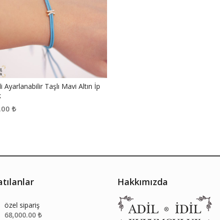
i Ayarlanabilir Taşlı Mavi Altın İp
k
.00
₺
tılanlar
Hakkımızda
özel sipariş
68,000.00
₺