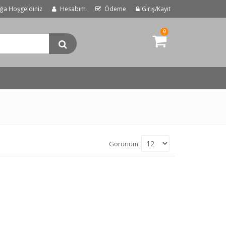
uğa Hoşgeldiniz
Hesabım
Ödeme
Giriş/Kayıt
0
Görünüm: