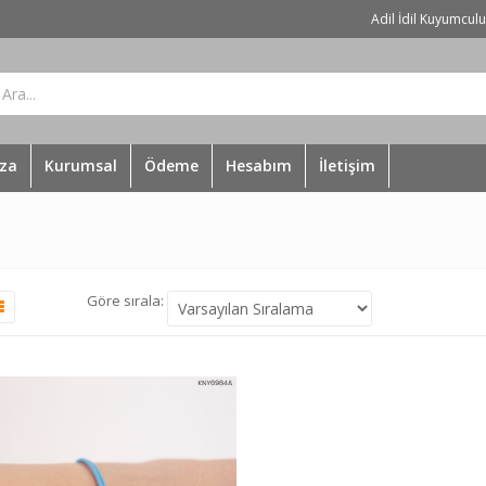
Adil İdil Kuyumcul
za
Kurumsal
Ödeme
Hesabım
İletişim
Göre sırala: