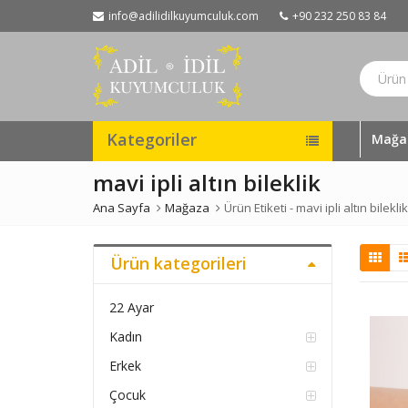
info@adilidilkuyumculuk.com
+90 232 250 83 84
Kategoriler
Mağa
mavi ipli altın bileklik
Ana Sayfa
Mağaza
Ürün Etiketi -
mavi ipli altın bileklik
Ürün kategorileri
22 Ayar
Kadın
Erkek
Çocuk