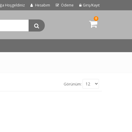
uğa Hoşgeldiniz
Hesabım
Ödeme
Giriş/Kayıt
0
Görünüm: