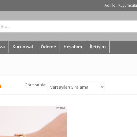
Adil İdil Kuyumcul
za
Kurumsal
Ödeme
Hesabım
İletişim
Göre sırala: