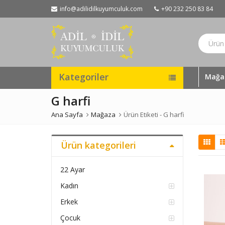
info@adilidilkuyumculuk.com
+90 232 250 83 84
Kategoriler
Mağa
G harfi
Ana Sayfa
Mağaza
Ürün Etiketi -
G harfi
Ürün kategorileri
22 Ayar
Kadın
Erkek
Çocuk