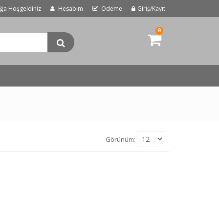
uğa Hoşgeldiniz
Hesabım
Ödeme
Giriş/Kayıt
0
Görünüm: