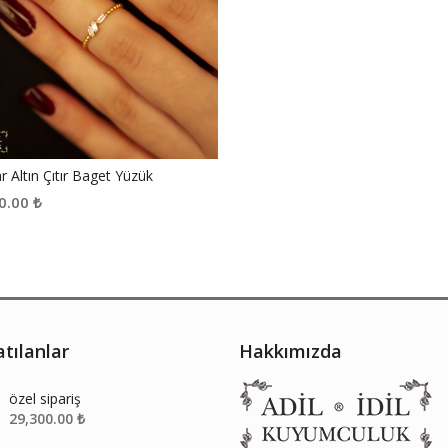
r Altın Çıtır Baget Yüzük
0.00
₺
tılanlar
Hakkımızda
özel sipariş
29,300.00
₺