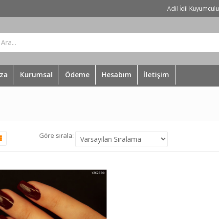
Adil İdil Kuyumcul
za
Kurumsal
Ödeme
Hesabım
İletişim
Göre sırala: