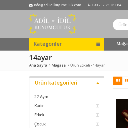
info@adilidilkuyumculuk.com
+90 232 250 83 84
Kategoriler
Mağa
14ayar
Ana Sayfa
Mağaza
Ürün Etiketi -
14ayar
Ürün kategorileri
22 Ayar
Kadın
Erkek
Çocuk