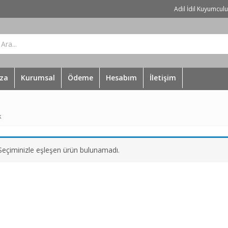
Adil İdil Kuyumcul
za
Kurumsal
Ödeme
Hesabım
İletişim
k
Seçiminizle eşleşen ürün bulunamadı.