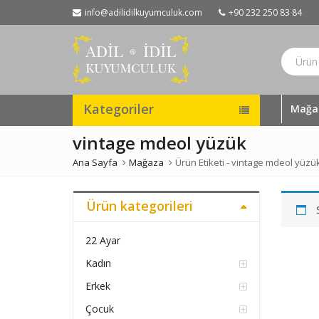
info@adilidilkuyumculuk.com
+90 232 250 83 84
Kategoriler
Mağa
vintage mdeol yüzük
Ana Sayfa
Mağaza
Ürün Etiketi -
vintage mdeol yüzü
Ürün kategorileri
22 Ayar
Kadın
Erkek
Çocuk