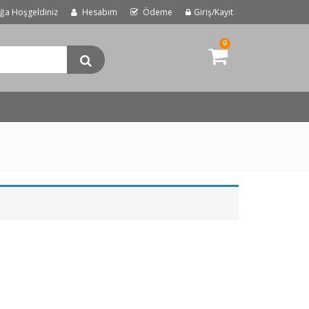
uğa Hoşgeldiniz
Hesabım
Ödeme
Giriş/Kayıt
0