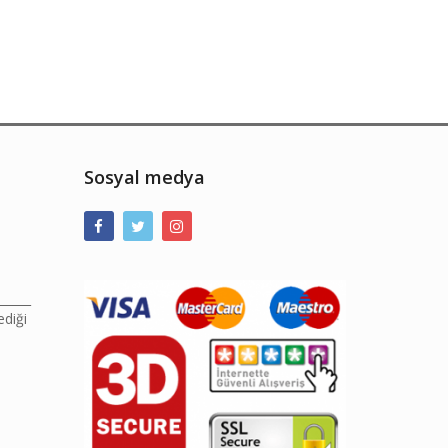
Sosyal medya
______
ediği