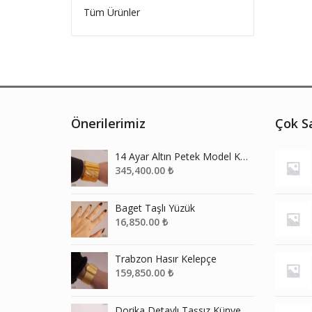
Tüm Ürünler
Önerilerimiz
Çok Sa
14 Ayar Altın Petek Model Kelepçe
345,400.00
₺
Baget Taşlı Yüzük
16,850.00
₺
Trabzon Hasır Kelepçe
159,850.00
₺
Dorika Detaylı Taşsız Künye