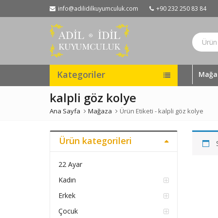
info@adilidilkuyumculuk.com
+90 232 250 83 84
Kategoriler
Mağa
kalpli göz kolye
Ana Sayfa
Mağaza
Ürün Etiketi -
kalpli göz kolye
Ürün kategorileri
22 Ayar
Kadın
Erkek
Çocuk