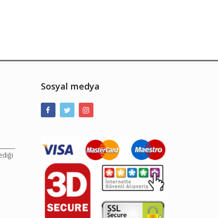
Sosyal medya
______
ediği