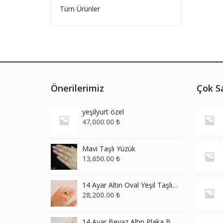
Tüm Ürünler
Önerilerimiz
Çok Sa
yeşilyurt özel
47,000.00
₺
Mavi Taşlı Yüzük
13,650.00
₺
14 Ayar Altın Oval Yeşil Taşlı Yüzük
28,200.00
₺
14 Ayar Beyaz Altın Plaka Baget Yüzük