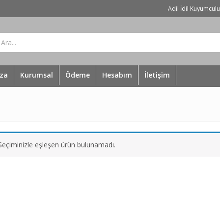
Adil İdil Kuyumcul
za
Kurumsal
Ödeme
Hesabım
İletişim
Seçiminizle eşleşen ürün bulunamadı.