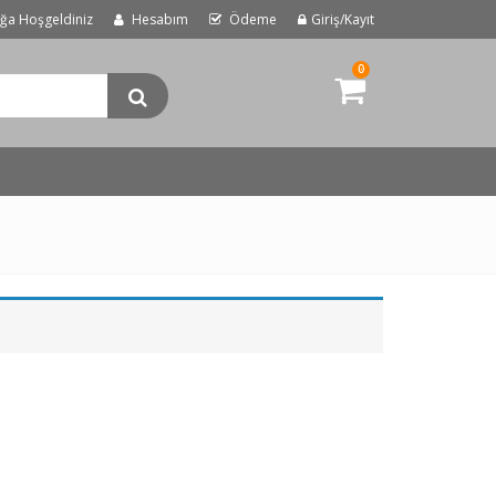
uğa Hoşgeldiniz
Hesabım
Ödeme
Giriş/Kayıt
0