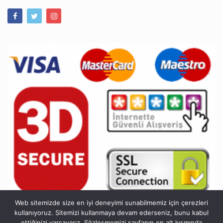
Web sitemizde size en iyi deneyimi sunabilmemiz için çerezleri
kullanıyoruz. Sitemizi kullanmaya devam ederseniz, bunu kabul
Kvkk Bilgilendirme
ettiğinizi varsayarız. Sözleşmemizi sayfanın en alt kısmında