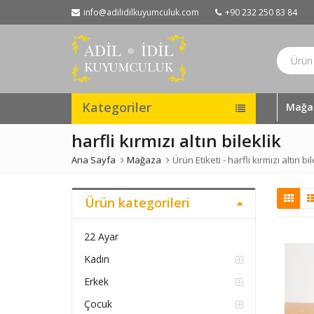
info@adilidilkuyumculuk.com
+90 232 250 83 84
Kategoriler
Mağa
harfli kırmızı altın bileklik
Ana Sayfa
Mağaza
Ürün Etiketi -
harfli kırmızı altın bil
Ürün kategorileri
22 Ayar
Kadın
Erkek
Çocuk