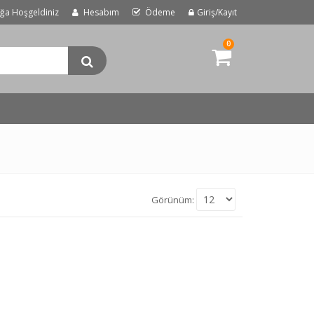
uğa Hoşgeldiniz
Hesabım
Ödeme
Giriş/Kayıt
0
Görünüm: