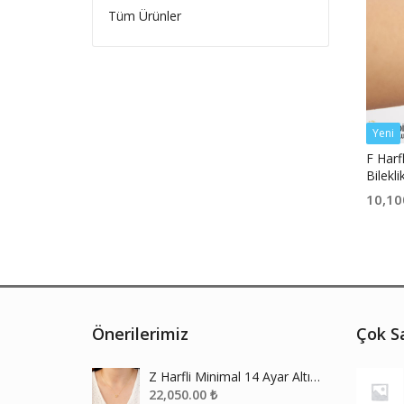
Tüm Ürünler
Yeni
F Harfl
Bilekli
10,10
Önerilerimiz
Çok Sa
Z Harfli Minimal 14 Ayar Altın Kolye
22,050.00
₺