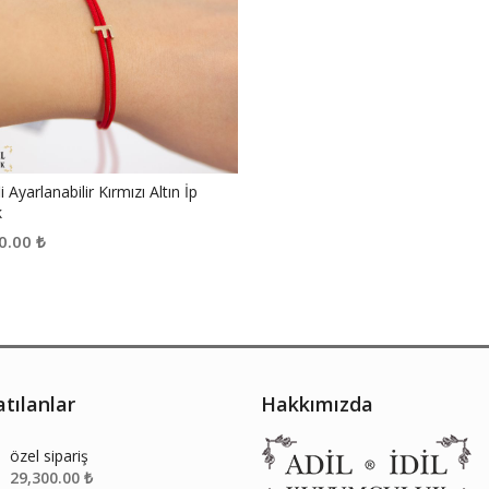
i Ayarlanabilir Kırmızı Altın İp
k
0.00
₺
tılanlar
Hakkımızda
özel sipariş
29,300.00
₺