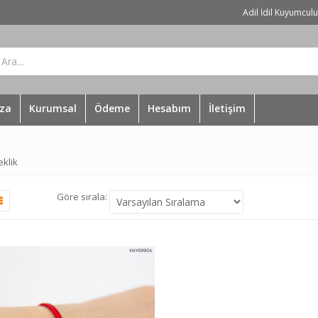
Adil İdil Kuyumcul
za
Kurumsal
Ödeme
Hesabım
İletişim
eklik
Göre sırala: